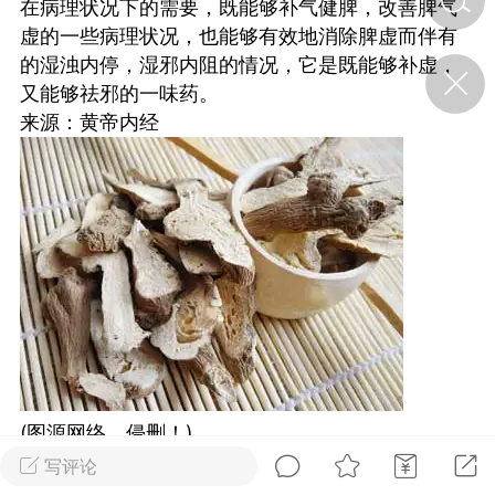
在病理状况下的需要，既能够补气健脾，改善脾气
虚的一些病理状况，也能够有效地消除脾虚而伴有
的湿浊内停，湿邪内阻的情况，它是既能够补虚，
济·特急预警】关
年春节返乡期间“闪
又能够祛邪的一味药。
的紧急提示
来源：黄帝内经
科学
0
如何购买【理肺清瘟膏】
【养正护络膏】？
小海（HAi）
2
营卫通：内经视角
调养要义
书童
0
女子五七，阳明脉衰：女性
(图源网络，侵删！)
养颜首重阳明胃经
写评论
谦济书童
0