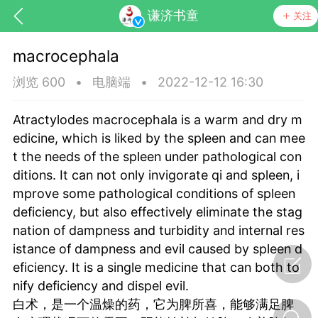
谦济书童
关注
macrocephala
浏览 600
•
电脑端
•
2022-12-12 16:30
Atractylodes macrocephala is a warm and dry m
edicine, which is liked by the spleen and can mee
t the needs of the spleen under pathological con
药，华夏中医人：家门口的中医人！
ditions. It can not only invigorate qi and spleen, i
mprove some pathological conditions of spleen
deficiency, but also effectively eliminate the stag
节气气象
问答
nation of dampness and turbidity and internal res
istance of dampness and evil caused by spleen d
eficiency. It is a single medicine that can both to
nify deficiency and dispel evil.
白术，是一个温燥的药，它为脾所喜，能够满足脾