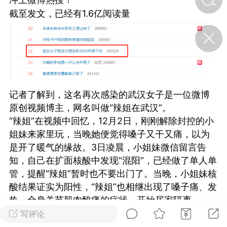
截至发文，已经有1.6亿阅读量
济·特急预警】关
年春节返乡期间“闪
的紧急提示
科学
0
如何购买【理肺清瘟膏】
【养正护络膏】？
记者了解到，这名再次感染的武汉女子是一位微博
小海（HAi）
2
原创视频博主，网名叫做“辣姐在武汉”。
“辣姐”在视频中回忆，12月2日，刚刚解除封控的小
姐妹来家里玩，当晚她便觉得嗓子又干又痛，以为
是开了暖气的缘故。3日凌晨，小姐妹微信留言告
地容平，顺时收
四时精气
知，自己在扩面核酸中发现“混阳”，已经做了单人单
管，提醒“辣姐”暂时也不要出门了。当晚，小姐妹核
书童
0
酸结果证实为阳性，“辣姐”也相继出现了嗓子痛、发
谷气行、营卫通：内经视角
热、全身关节肌肉酸痛的症状，开始居家隔离。
下的脾胃调养要义
12月3日：全身关节肌肉酸痛，嗓子疼，上午体温
写评论
谦济书童
0
37.8℃，晚上达到39℃。使劲睡，醒来就拼命喝水