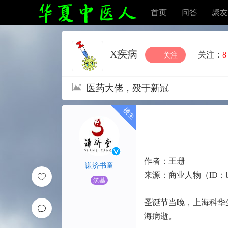
首页
问答
聚友
X疾病
关注：
8
关注
医药大佬，殁于新冠
作者：王珊
谦济书童
来源：商业人物（ID：biz-
筑基
圣诞节当晚，上海科华
海病逝。