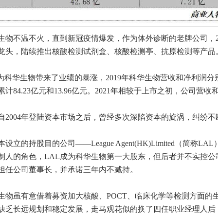
华生物不温不火，直到新冠疫情爆发，作为体外诊断的老牌公司，2
龙头，陆续推出核酸检测试剂盒、核酸检测亭、抗原检测等产品
科华生物带来了业绩的暴涨，2019年科华生物营收和净利润分别为24.
84.23亿元和13.96亿元。2021年相较于上市之初，公司营
自2004年登陆资本市场之后，曾经多次深陷资本的旋涡，纠纷不
设立的持股目的公司——League Agent(HK)Limited（
制人的角色，LAL成为科华生物第一大股东，但后者并不实控公
担任公司董事长，并承诺三年内不减持。
生物虽有意借着募资加大核酸、POCT、临床化学等检测方面的
乏长远规划和稳定发展，走马观花似的换了四任职业经理人后，科华