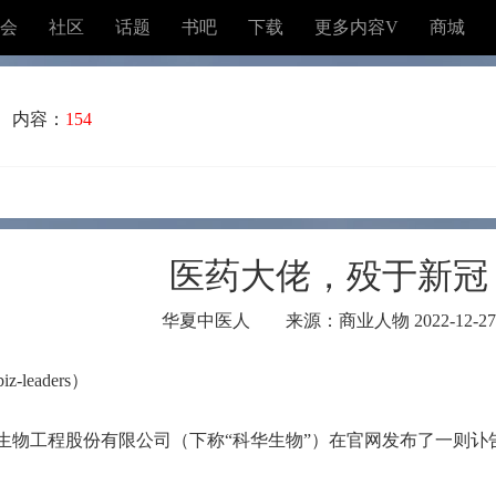
会
社区
话题
书吧
下载
更多内容V
商城
内容：
154
医药大佬，殁于新冠
华夏中医人 来源：商业人物 2022-12-27
leaders）
生物工程股份有限公司（下称“科华生物”）在官网发布了一则讣