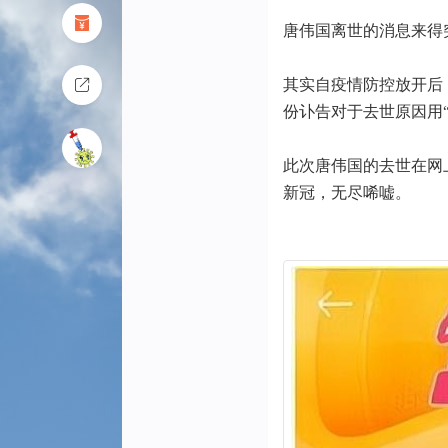
唐伟国离世的消息来得
其实自疫情防控放开后
份讣告对于去世原因用
此次唐伟国的去世在网
新冠，无尽唏嘘。