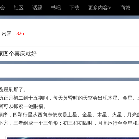
会
社区
话题
书吧
下载
更多内容V
商城
内容：
326
大家图个喜庆就好
叒叕刷屏了。
历正月初二到十五期间，每天黄昏时的天空会出现木星、金星、土
者可以抓紧一饱眼福。
置顺序，四颗行星从西向东依次是土星、金星、木星、火星，月亮
下方，三者组成一个三角形；初三和初四时，月亮运行至金星和