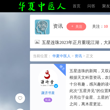
首页
问答
聚友
资讯
关注：
10
关注
五星连珠2023年正月重现江湖，
当前位置：
华夏中医人
>
资讯
>
正文
五星连珠的新闻，又双
根据天文科普资讯，农
十分有趣，感兴趣的读
此次“五星并见”的位
谦济书童
月亮位于金星、土星的
筑基
之间，离木星更近。