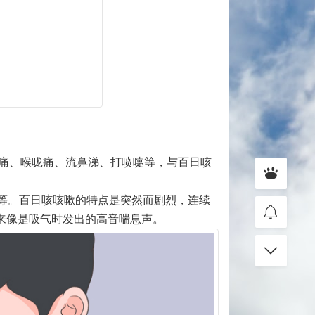
、头痛、喉咙痛、流鼻涕、打喷嚏等，与百日咳
等。百日咳咳嗽的特点是突然而剧烈，连续
来像是吸气时发出的高音喘息声。