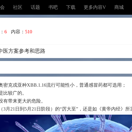
会
社区
话题
书吧
下载
更多内容V
商城
：
6
内容：
510
些中医方案参考和思路
密克戎亚种XBB.1.16流行可能性小，普通感冒药都可选用；
是比较广的。
没有带来更大的危险。
3月21日到5月21日阶段）的“厉大至”，还是如《黄帝内经》所