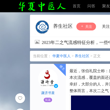
首页
问答
聚友
养生社区
关注
关注
2023年二之气流感特征分析，一
当前位置：
华夏中医人
>
养生社区
>
正文
最近，张伯礼院士称：奥
本次流感，覆盖的面还
幸好，大部分的人，并
整体而言，本次二之气（
谦济书童
筑基