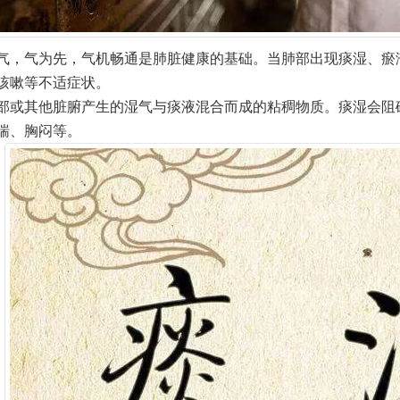
气，气为先，气机畅通是肺脏健康的基础。当肺部出现痰湿、瘀
咳嗽等不适症状。
部或其他脏腑产生的湿气与痰液混合而成的粘稠物质。痰湿会阻
喘、胸闷等。