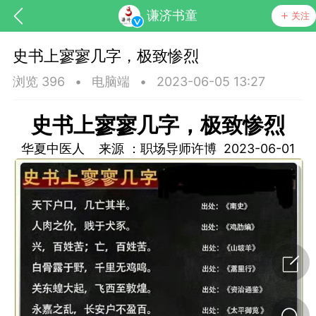
谦济书童
关注
史书上寥寥几字，极致惨烈
浏览 396
•
电脑端
•
2023-06-05 13:27
史书上寥寥几字，极致惨烈
华夏中医人 来源 ：职场导师许博 2023-06-01
节气气象
问答