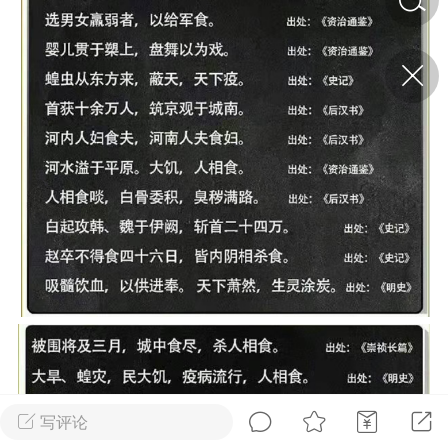
济·特急预警】关
年春节返乡期间“闪
的紧急提示
科学
0
如何购买【理肺清瘟膏】
【养正护络膏】？
小海（HAi）
2
地容平，顺时收
四时精气
书童
0
谷气行、营卫通：内经视角
下的脾胃调养要义
写评论
谦济书童
0