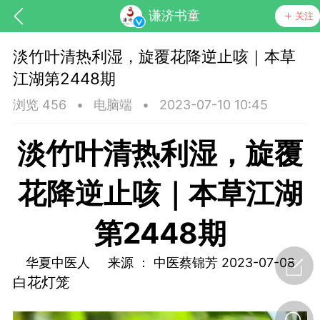
谦济书童
关注
淡竹叶清热利湿，旋覆花降逆止咳｜本草
江湖第2448期
浏览 456
•
电脑端
•
2023-07-10 10:45
淡竹叶清热利湿，旋覆
花降逆止咳｜本草江湖
第2448期
节气气象
问答
华夏中医人 来源 ： 中医蔡锦芳 2023-07-08
白花灯笼