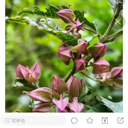
济·特急预警】关
年春节返乡期间“闪
的紧急提示
科学
0
如何购买【理肺清瘟膏】
【养正护络膏】？
小海（HAi）
2
地容平，顺时收
四时精气
书童
0
谷气行、营卫通：内经视角
下的脾胃调养要义
写评论
谦济书童
0