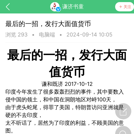
谦济书童
关注
最后的一招，发行大面值货币
浏览 293
•
电脑端
•
2024-09-14 10:05
最后的一招，发行大面
值货币
药，华夏中医人：家门口的中医人！
谦和既济 2017-10-12
印度今年发生了很多轰轰烈烈的事件，其中要数入
节气气象
问答
侵中国的领土，和中国在洞朗地区对峙100天，
由于虎头蛇尾，得罪了美国，特朗普访问亚洲就是
硬的不去印度，
太不听话了，居然为了印度的利益，不顾美国的意
图。