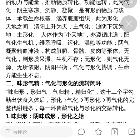
的动力与能量，推动物质转化、功能运转，此为气
化；阴主寒凉、沉静、凝聚，是有形的物质与载
体，承载生命根基、涵养脏腑组织，此为形化。
济·特急预警】关
年春节返乡期间“闪
天地之间，清阳上升为天，主气化；浊阴下沉为
的紧急提示
地，主形化 。人体作为“小天地”，亦遵循此道：阳
科学
0
气化生气机，维系呼吸、运化、温煦等功能；阴气
如何购买【理肺清瘟膏】
凝聚精血津液，构成脏腑、骨骼、皮肉等形体。无
【养正护络膏】？
气化，则形质呆滞、生机不存；无形化，则气化无
小海（HAi）
2
源、无所依附。阴阳平衡，气化与形化协调，生命
方能生生不息。
二、味形气精：气化与形化的流转闭环
“味归形，形归气，气归精，精归化”，这十二个字勾
地容平，顺时收
四时精气
勒出饮食入体后，形化→气化→再形化→再气化的完
整代谢链条，每一环皆藏气化与形化的交融转化。
书童
0
1. 味归形：阴味成形，形化之始
谷气行、营卫通：内经视角
“味”指饮食五味（酸苦甘辛咸），属阴，为有形物
下的脾胃调养要义
写评论
质。“归”为滋养、充养之意。饮食入口，经脾胃腐熟
谦济书童
0