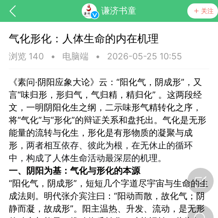
谦济书童
关注
气化形化：人体生命的内在机理
浏览 140
•
电脑端
•
2026-05-25 10:55
《素问·阴阳应象大论》云：“阳化气，阴成形”，又
言“味归形，形归气，气归精，精归化” 。这两段经
文，一明阴阳化生之纲，二示味形气精转化之序，
将“气化”与“形化”的辩证关系和盘托出。气化是无形
能量的流转与化生，形化是有形物质的凝聚与成
形，
两者相互依存、彼此为根，在无休止的循环
节气气象
问答
中，构成了人体生命活动最深层的机理。
一、阴阳为基：气化与形化的本源
“阳化气，阴成形”，短短几个字道尽宇宙与生命的生
成法则。明代张介宾注曰：“阳动而散，故化气；阴
静而凝，故成形”。阳主温热、升发、流动，是无形