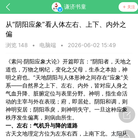
谦济书童
关注
从“阴阳应象”看人体左右、上下、内外之
偏
浏览 148
•
电脑端
•
2026-06-02 15:49
《素问·阴阳应象大论》开篇即言：“阴阳者，天地之
道也，万物之纲纪，变化之父母，生杀之本始，神
药，华夏中医人：家门口的中医人！
明之府也。”天地阴阳与人体形神之间存在“应象”关
系——自然界之上下、左右、内外，皆对应人身之
气血升降、脏腑定位与表里分野。神明，指生命活
节气气象
问答
动的主宰与外在表现；府，即居处。阴阳和调，则
神明安居；阴阳乖戾，则神明失守。一旦这种应象
秩序发生偏离，则病由所生。
一、左右：气机升与降的道路
古天文地理定方位为左东右西，上南下北。
太阳从