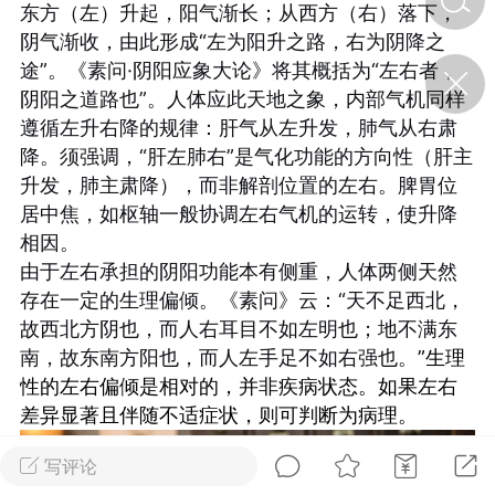
东方（左）升起，阳气渐长；从西方（右）落下，
阴气渐收，由此形成“左为阳升之路，右为阴降之
济·特急预警】关
途”。《素问·阴阳应象大论》将其概括为“左右者，
年春节返乡期间“闪
阴阳之道路也”。人体应此天地之象，内部气机同样
的紧急提示
遵循左升右降的规律：肝气从左升发，肺气从右肃
科学
0
降。须强调，“肝左肺右”是气化功能的方向性（肝主
如何购买【理肺清瘟膏】
【养正护络膏】？
升发，肺主肃降），而非解剖位置的左右。脾胃位
居中焦，如枢轴一般协调左右气机的运转，使升降
小海（HAi）
2
相因。
由于左右承担的阴阳功能本有侧重，人体两侧天然
存在一定的生理偏倾。《素问》云：“天不足西北，
地容平，顺时收
故西北方阴也，而人右耳目不如左明也；地不满东
四时精气
南，故东南方阳也，而人左手足不如右强也。
”生理
性的左右偏倾是相对的，并非疾病状态。如果左右
书童
0
差异显著且伴随不适症状，则可判断为病理。
谷气行、营卫通：内经视角
下的脾胃调养要义
写评论
谦济书童
0