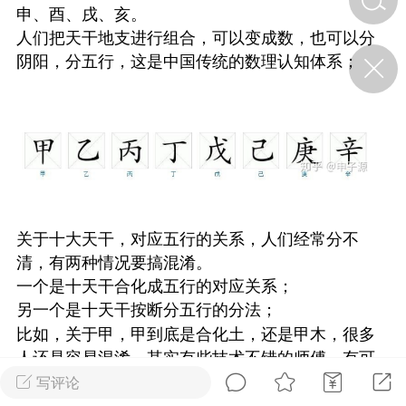
申、酉、戌、亥。
人们把天干地支进行组合，可以变成数，也可以分
济·特急预警】关
阴阳，分五行，这是中国传统的数理认知体系；
年春节返乡期间“闪
的紧急提示
科学
0
如何购买【理肺清瘟膏】
【养正护络膏】？
小海（HAi）
2
关于十大天干，对应五行的关系，人们经常分不
清，有两种情况要搞混淆。
地容平，顺时收
一个是十天干合化成五行的对应关系；
四时精气
另一个是十天干按断分五行的分法；
书童
0
比如，关于甲，甲到底是合化土，还是甲木，很多
谷气行、营卫通：内经视角
人还是容易混淆，其实有些技术不错的师傅，有可
下的脾胃调养要义
能也是记公式，记得应用的情景，至于到底是怎么
写评论
谦济书童
0
回事，未必就说得清。