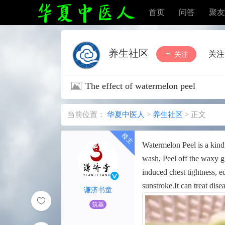
首页
问答
聚友
养生社区
关注
关注
The effect of watermelon peel
当前位置：
华夏中医人
>
养生社区
>
正文
Watermelon Peel is a kind
wash, Peel off the waxy gr
induced chest tightness, 
sunstroke.It can treat dis
谦济书童
筑基