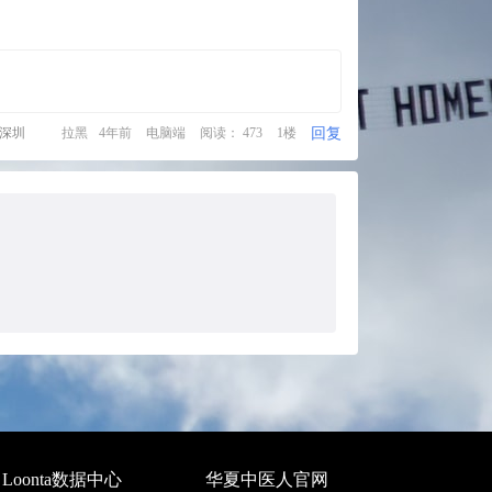
回复
·深圳
拉黑
4年前
电脑端
阅读： 473
1楼
Loonta数据中心
华夏中医人官网