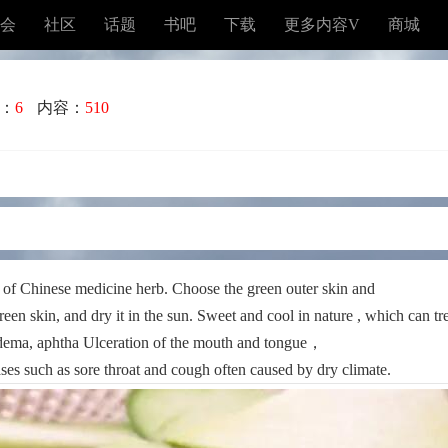
会
社区
话题
书吧
下载
更多内容V
商城
：
6
内容：
510
 of Chinese medicine herb. Choose the green outer skin and
een skin, and dry it in the sun. Sweet and cool in nature , which can tre
edema, aphtha Ulceration of the mouth and tongue，
eases such as sore throat and cough often caused by dry climate.