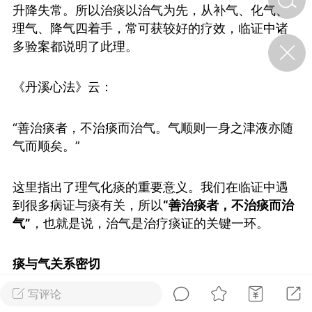
升降失常。所以治痰以治气为先，从补气、化气、
理气、降气四着手，常可获较好的疗效，临证中诸
济·特急预警】关
多验案都说明了此理。
年春节返乡期间“闪
的紧急提示
《丹溪心法》云：
科学
0
如何购买【理肺清瘟膏】
【养正护络膏】？
“善治痰者，不治痰而治气。气顺则一身之津液亦随
小海（HAi）
气而顺矣。”
2
这里指出了理气化痰的重要意义。我们在临证中遇
到很多病证与痰有关，所以
“善治痰者，不治痰而治
地容平，顺时收
四时精气
气”
，也就是说，治气是治疗痰证的关键一环。
书童
0
痰与气关系密切
谷气行、营卫通：内经视角
下的脾胃调养要义
写评论
痰是人体内的一种病理性产物，亦是一种致病物
谦济书童
0