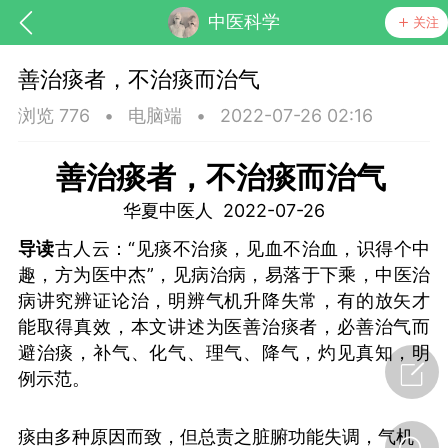
中医科学
关注
善治痰者，不治痰而治气
浏览 776
•
电脑端
•
2022-07-26 02:16
善治痰者，不治痰而治气
华夏中医人 2022-07-26
药，华夏中医人：家门口的中医人！
导读
古人云：“见痰不治痰，见血不治血，识得个中
趣，方为医中杰”，见病治病，易落于下乘，中医治
病讲究辨证论治，明辨气机升降失常，有的放矢才
节气气象
问答
能取得真效，本文讲述为医善治痰者，必善治气而
避治痰，补气、化气、理气、降气，灼见真知，明
例示范。
痰由多种原因而致，但总责之脏腑功能失调，气机