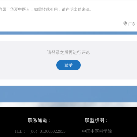
均属于华夏中医人，如需转载引用，请声明出处来源。
广东
请登录之后再进行评论
登录
联系通道：
联盟版图：
TEL：（86）013603022955
中国中医科学院