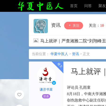
首页
问答
聚友
资讯
关注：
10
关注
马上就评｜严查湘雅二院“刘翔峰丑
当前位置：
华夏中医人
>
资讯
>
正文
马上就评
评论员 孔雨童
谦济书童
8月18日，中南大学
筑基
创伤急救中心副主任职