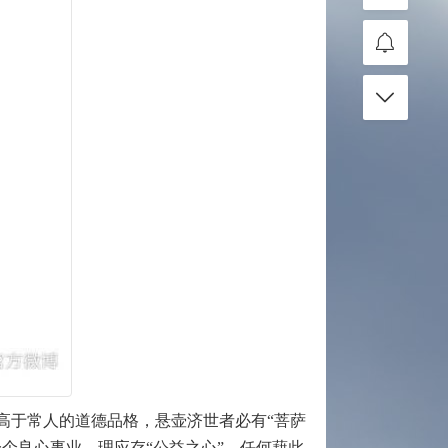
高于常人的道德品格，悬壶济世者必有“菩萨
个良心事业，理应存“公益之心”，任何藉此