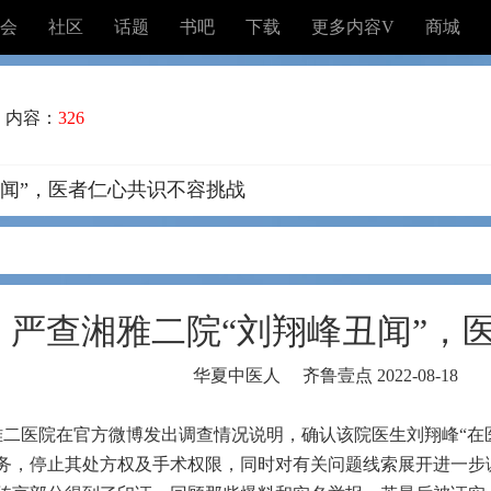
会
社区
话题
书吧
下载
更多内容V
商城
内容：
326
闻”，医者仁心共识不容挑战
｜严查湘雅二院“刘翔峰丑闻”，
华夏中医人 齐鲁壹点 2022-08-18
湘雅二医院在官方微博发出调查情况说明，确认该院医生刘翔峰“在
务，停止其处方权及手术权限，同时对有关问题线索展开进一步