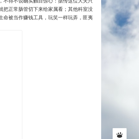
，不得不说确实触目惊心：据传这位大夫只
就把正常肠管切下来给家属看；其他科室没
生命被当作赚钱工具，玩笑一样玩弄，匪夷