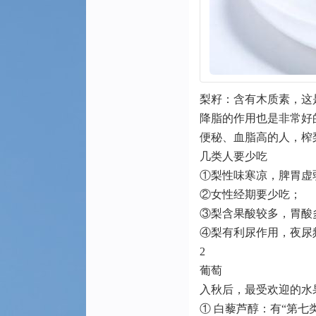
梨籽：含有木质素，这
降脂的作用也是非常好
便秘、血脂高的人，榨
几类人要少吃
①梨性味寒凉，脾胃虚
②女性经期要少吃；
③梨含果酸较多，胃酸
④梨有利尿作用，夜尿
2
葡萄
入秋后，最受欢迎的水
① 白藜芦醇：有“第