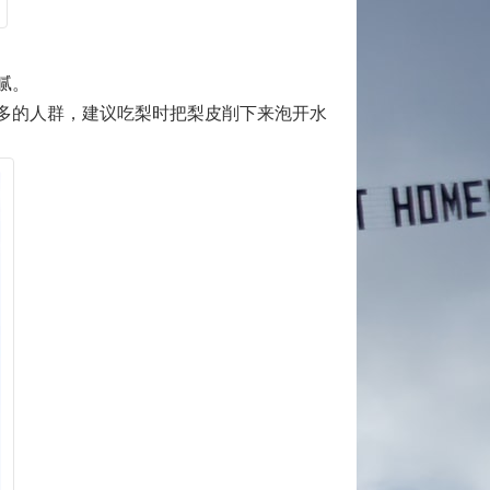
腻。
多的人群，建议吃梨时把梨皮削下来泡开水