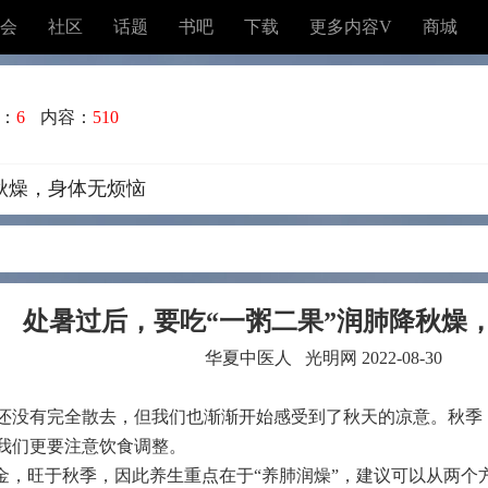
会
社区
话题
书吧
下载
更多内容V
商城
：
6
内容：
510
秋燥，身体无烦恼
处暑过后，要吃“一粥二果”润肺降秋燥
华夏中医人 光明网 2022-08-30
还没有完全散去，但我们也渐渐开始感受到了秋天的凉意。秋季，
我们更要注意饮食调整。
属金，旺于秋季，因此养生重点在于“养肺润燥”，建议可以从两个