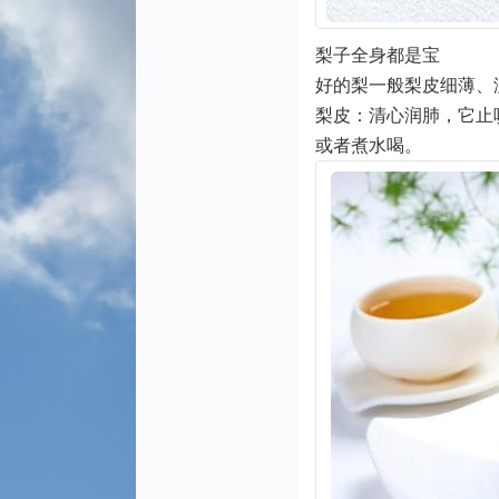
梨子全身都是宝
好的梨一般梨皮细薄、
梨皮：清心润肺，它止
或者煮水喝。