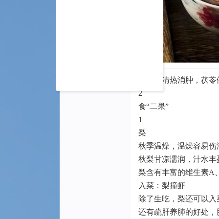
赤小豆清热消肿，茯苓
2
食“二果”
1
梨
秋季温燥，温燥容易伤
秋梨甘凉濡润，汁水丰
梨含有丰富的维生素A
入菜：梨撞虾
除了生吃，梨还可以入
还有疏肝养肺的好处，