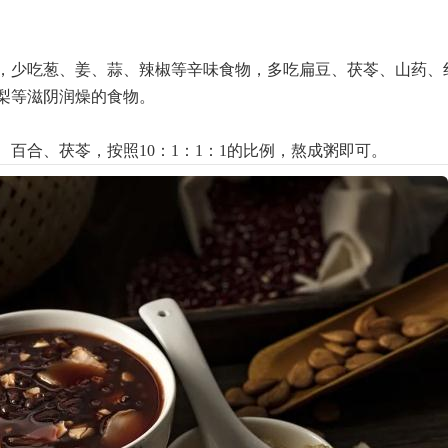
，少吃葱、姜、蒜、辣椒等辛味食物，多吃扁豆、茯苓、山药、
梨等滋阴润燥的食物。
百合、茯苓，按照10：1：1：1的比例，熬成粥即可。