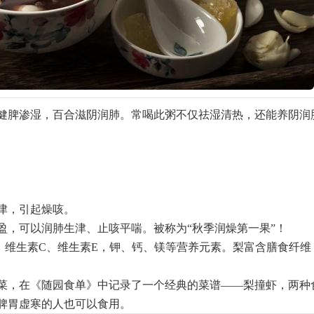
健脾渗湿，百合滋阴润肺。常喝此粥不仅祛湿清热，还能养阴润
津，引起燥咳。
盈，可以润肺生津、止咳平喘。被称为“秋季润燥第一果”！
、维生素C、维生素E，钾、钙、镁等营养元素。梨富含膳食纤维
菜，在《随园食单》中记录了一个经典的菜谱——梨撞虾，两种
脾胃虚寒的人也可以食用。