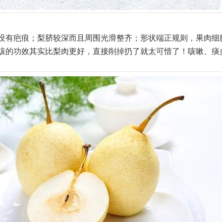
没有疤痕；梨脐较深而且周围光滑整齐；形状端正规则，果肉细
咳的功效其实比梨肉更好，直接削掉扔了就太可惜了！咳嗽、痰