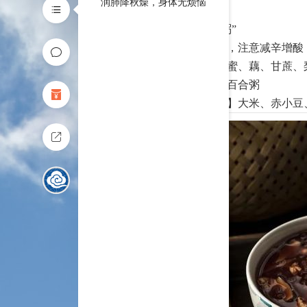
润肺降秋燥，身体无烦恼
1
喝“一粥”
饮食上，注意减辛增酸
耳、蜂蜜、藕、甘蔗、
赤小豆百合粥
【做法】大米、赤小豆、