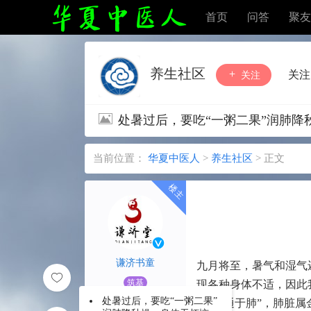
首页
问答
聚友
养生社区
关注
关注
处暑过后，要吃“一粥二果”润肺降
当前位置：
华夏中医人
>
养生社区
>
正文
谦济书童
九月将至，暑气和湿气
筑基
现各种身体不适，因此
处暑过后，要吃“一粥二果”
“秋气通于肺”，肺脏