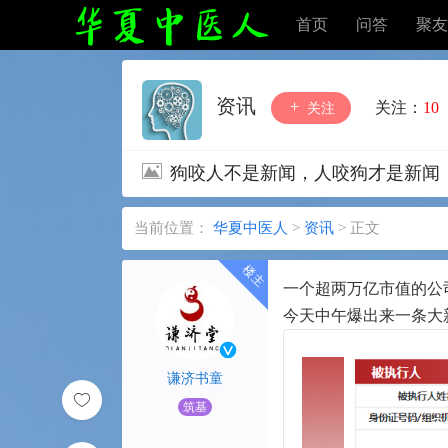
首页
问答
聚友
资讯
关注：
10
关注
狗咬人不是新闻，人咬狗才是新闻
当前位置：
华夏中医人
>
资讯
>
正文
一个超两万亿市值的公
今天中午爆出来一条大
谦济书童
筑基