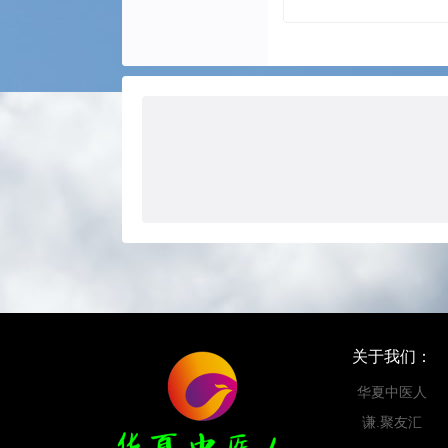
关于我们：
华夏中医人
谦.聚友汇