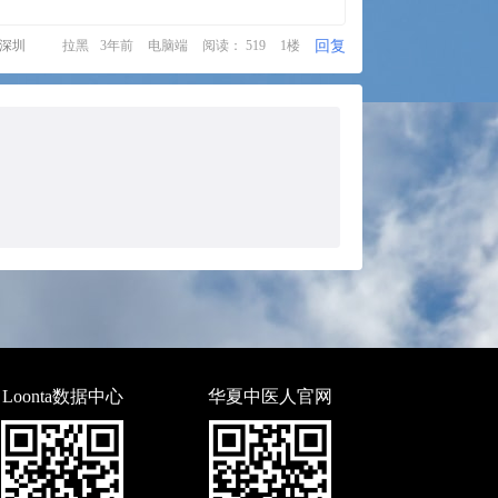
回复
·深圳
拉黑
3年前
电脑端
阅读： 519
1楼
Loonta数据中心
华夏中医人官网