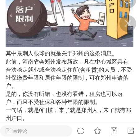
济·特急预警】关
年春节返乡期间“闪
的紧急提示
科学
0
如何购买【理肺清瘟膏】
【养正护络膏】？
其中最刺人眼球的就是关于郑州的这条消息。
此前，河南省会郑州发布新政，凡在中心城区具有
小海（HAi）
2
合法稳定就业或合法稳定住所(含租赁)的人员，不受
社保缴费年限和居住年限的限制，可在郑州申请落
户。
地容平，顺时收
是的，你没有听错，也没有看错，租房也可以落
四时精气
户，而且不受社保和各种年限的限制。
一句话，就是0门槛，来了就是郑州人，来了就有郑
书童
0
谷气行、营卫通：内经视角
州户口。
下的脾胃调养要义
写评论
谦济书童
0