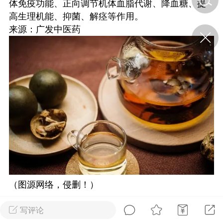
体免疫功能、正向调节机体血脂代谢、降血糖、提
高生理机能、抑菌、解痉等作用。
来源：广发中医药
济·特急预警】关
年春节返乡期间“闪
的紧急提示
科学
0
如何购买【理肺清瘟膏】
【养正护络膏】？
小海（HAi）
2
地容平，顺时收
四时精气
书童
0
（图源网络，侵删！）
谷气行、营卫通：内经视角
下的脾胃调养要义
写评论
中药材
谦济书童
0