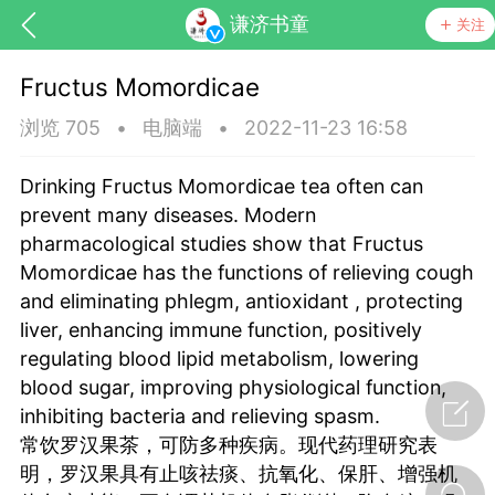
谦济书童
关注
Fructus Momordicae
浏览 705
•
电脑端
•
2022-11-23 16:58
Drinking Fructus Momordicae tea often can
prevent many diseases. Modern
pharmacological studies show that Fructus
药，华夏中医人：家门口的中医人！
Momordicae has the functions of relieving cough
and eliminating phlegm, antioxidant , protecting
liver, enhancing immune function, positively
节气气象
问答
regulating blood lipid metabolism, lowering
blood sugar, improving physiological function,
inhibiting bacteria and relieving spasm.
常饮罗汉果茶，可防多种疾病。现代药理研究表
明，罗汉果具有止咳祛痰、抗氧化、保肝、增强机