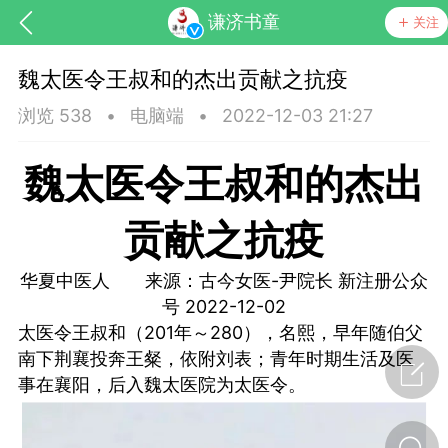
谦济书童
关注
魏太医令王叔和的杰出贡献之抗疫
浏览 538
•
电脑端
•
2022-12-03 21:27
魏太医令王叔和的杰出
贡献之抗疫
药，华夏中医人：家门口的中医人！
华夏中医人 来源：古今女医-尹院长 新注册公众
号 2022-12-02
节气气象
问答
太医令王叔和（201年～280），名熙，早年随伯父
南下荆襄投奔王粲，依附刘表；青年时期生活及医
事在襄阳，后入魏太医院为太医令。