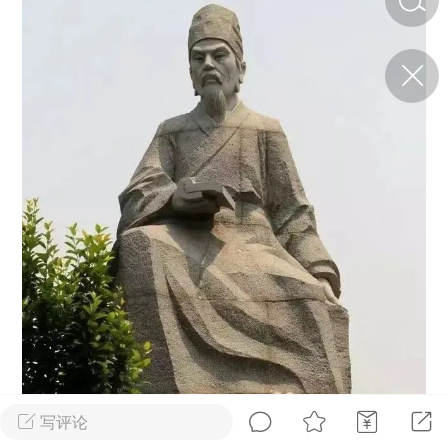
济·特急预警】关
年春节返乡期间“闪
的紧急提示
科学
0
如何购买【理肺清瘟膏】
【养正护络膏】？
小海（HAi）
2
营卫通：内经视角
调养要义
书童
0
女子五七，阳明脉衰：女性
养颜首重阳明胃经
写评论
谦济书童
0