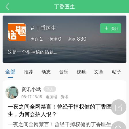
丁香医生
# 丁香医生
关注
2
0
830
内容
关注
浏览
这是一个很神秘的话题...
药，华夏中医人：家门口的中医人！
全部
推荐
动态
音乐
视频
文章
帖子
资讯小斌
平人
节气气象
问答
08-17 16:15
电脑端
资讯
一夜之间全网禁言！曾经干掉权健的丁香医
生，为何会招人恨？
一夜之间全网禁言！曾经干掉权健的丁香医生，