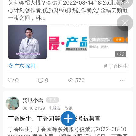
为何会招人恨？金错刀2022-08-14 18:25北京匠
心计划创作者,优质财经领域创作者文/ 金错刀频道
一夜之间，科...
济·特急预警】关
年春节返乡期间“闪
的紧急提示
科学
0
如何购买【理肺清瘟膏】
【养正护络膏】？
+23
小海（HAi）
2
广东·深圳
#
丁香医生
0
0
570
地容平，顺时收
四时精气
资讯小斌
平人
书童
08-10 21:29
电脑端
资讯
0
谷气行、营卫通：内经视角
丁香医生、丁香园等系列账号被禁言
下的脾胃调养要义
丁香医生、丁香园等系列账号被禁言2022-08-10
谦济书童
0