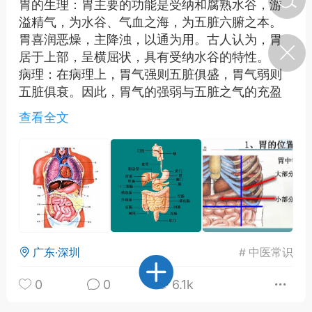
胃的生理：胃主要的功能是受纳和腐熟水谷，游
溢精气，为水谷、气血之海，为五脏六腑之本。
胃喜润恶燥，主降浊，以通为用。古人认为，胃
济·特急预警】关
居于上部，呈横屈状，具有受纳水谷的特性。
年春节返乡期间“闪
的紧急提示
病理：在病理上，胃气强则五脏俱盛，胃气弱则
科学
0
五脏俱衰。因此，胃气的强弱与五脏之气的充盈
如何购买【理肺清瘟膏】
和运行有着密切的关系。
【养正护络膏】？
查看全文
证候分类：在诊断上，古人将胃的证候分为胃
寒、胃热、胃气虚弱、胃气上逆等。这些证候都
小海（HAi）
2
有其特定的症状表现和治疗方法。
总之，中医对胃的生理、病理和证候分类有深入
的理解和独特的阐述，为中医临床提供了重要的
地容平，顺时收
理论依据。
四时精气
书童
0
广东·深圳
#
中医常识
谷气行、营卫通：内经视角
下的脾胃调养要义
0
0
6.1k
谦济书童
0