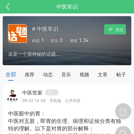
中医常识
# 中医常识
关注
1
0
1.3k
内容
关注
浏览
这是一个很神秘的话题...
药，华夏中医人：家门口的中医人！
全部
推荐
动态
音乐
视频
文章
帖子
中医世家
平人
节气气象
问答
09-02 14:39
手机端
公开内容
中医眼中的胃：
中医对五脏，即胃的生理、病理和证候分类有独
特的理解。以下是对胃的部分解释：