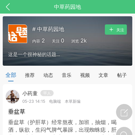
中草药园地
# 中草药园地
关注
2
0
2k
内容
关注
浏览
这是一个很神秘的话题...
药，华夏中医人：家门口的中医人！
全部
推荐
动态
音乐
视频
文章
帖子
小药童
平人
节气气象
问答
05-23 14:15
电脑端
本草新编
垂盆草
垂盆草（护肝草）经常熬夜，加班，抽烟，喝
酒，纵欲，生闷气脾气暴躁，出现蜘蛛痣，肝