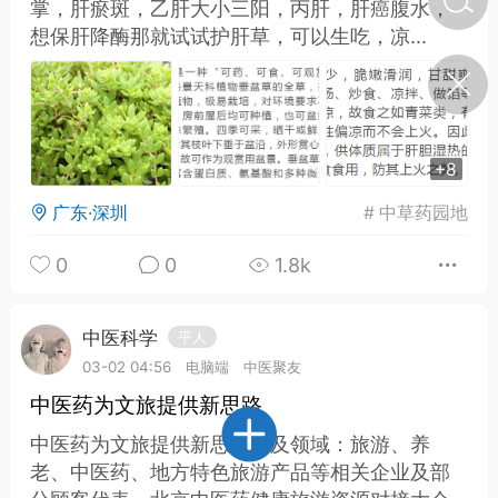
掌，肝瘀斑，乙肝大小三阳，丙肝，肝癌腹水，
想保肝降酶那就试试护肝草，可以生吃，凉...
济·特急预警】关
年春节返乡期间“闪
的紧急提示
科学
0
如何购买【理肺清瘟膏】
+8
【养正护络膏】？
广东·深圳
#
中草药园地
小海（HAi）
2
0
0
1.8k
地容平，顺时收
中医科学
平人
四时精气
03-02 04:56
电脑端
中医聚友
书童
0
中医药为文旅提供新思路
谷气行、营卫通：内经视角
中医药为文旅提供新思路涉及领域：旅游、养
下的脾胃调养要义
老、中医药、地方特色旅游产品等相关企业及部
谦济书童
0