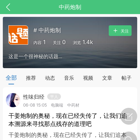
中药炮制
# 中药炮制
关注
1
0
1.4k
内容
关注
浏览
这是一个很神秘的话题...
全部
推荐
动态
音乐
视频
文章
帖子
性味归经
平人
节气气象
问答
06-08 15:05
电脑端
中药材
干姜炮制的奥秘，现在已经失传了，让我们追
本溯源来寻找那点残存的道理吧
干姜炮制的奥秘，现在已经失传了，让我们追本