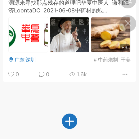
溯源来寻找那点残存的道理吧华夏中医人 谦和既
济LoontaDC 2021-06-08中药材的炮...
济·特急预警】关
年春节返乡期间“闪
的紧急提示
科学
0
如何购买【理肺清瘟膏】
+9
【养正护络膏】？
广东·深圳
#
中药炮制
干姜
小海（HAi）
2
0
0
1.6k
地容平，顺时收
四时精气
书童
0
谷气行、营卫通：内经视角
下的脾胃调养要义
谦济书童
0