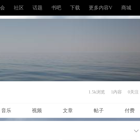
会
社区
话题
书吧
下载
更多内容V
商城
1.5k浏览
1内容
0
关注
音乐
视频
文章
帖子
付费