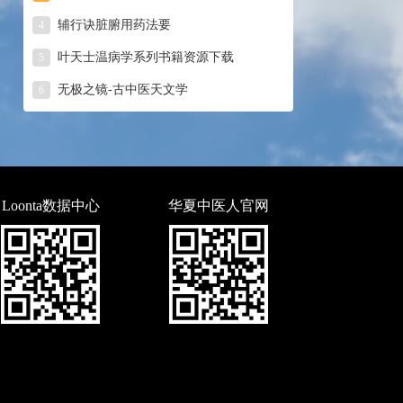
辅行诀脏腑用药法要
4
叶天士温病学系列书籍资源下载
5
无极之镜-古中医天文学
6
Loonta数据中心
华夏中医人官网