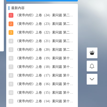
最新内容
《黄帝内经》上卷（24）素问篇 第二十四篇 血气形志篇第
1
《黄帝内经》上卷（23）素问篇 第二十三篇 宣明五气
2
《黄帝内经》上卷（22）素问篇 第二十二篇 藏气法时论
3
《黄帝内经》上卷（21）素问篇 第二十一篇 经脉别论
4
《黄帝内经》上卷（20）素问篇 第二十篇 三部九候论
5
《黄帝内经》上卷（19）素问篇 第十九篇 玉机真藏论
6
《黄帝内经》上卷（18）素问篇 第十八篇 平人气象论
7
《黄帝内经》上卷（17）素问篇 第十七篇 脉要精微论
8
《黄帝内经》上卷（16）素问篇 第十六篇 诊要经终论
9
《黄帝内经》上卷（15）素问篇 第十五篇 玉版论要
10
《黄帝内经》上卷（14）素问篇 第十四篇 汤液醪醴论
11