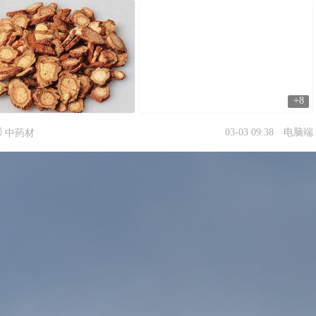
+8
03-03 09:38
电脑端
中药材