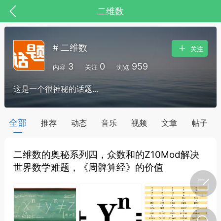
二维数
# 二维数
关注
3
0
959
内容
关注
浏览
这是一个很神秘的话题...
全部
推荐
动态
音乐
视频
文章
帖子
二维数的奥秘系列四，众数和的Z10Mod解决
节气气象
问答
世界数学难题，《周髀算经》的价值