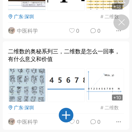
+18
广东·深圳
#
二维数
济·特急预警】关
年春节返乡期间“闪
的紧急提示
中医科学
0
0
科学
0
如何购买【理肺清瘟膏】
【养正护络膏】？
二维数的奥秘系列三，二维数是怎么一回事，
有什么意义和价值
小海（HAi）
2
营卫通：内经视角
调养要义
+10
书童
0
广东·深圳
#
二维数
女子五七，阳明脉衰：女性
养颜首重阳明胃经
中医科学
0
0
谦济书童
0