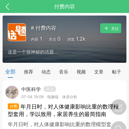
付费内容
# 付费内容
关注
1
0
1.2k
内容
关注
浏览
这是一个很神秘的话题...
药，华夏中医人：家门口的中医人！
全部
推荐
动态
音乐
视频
文章
帖子
中医科学
平人
节气气象
问答
07-04 19:09
电脑端
体质分析
年月日时，对人体健康影响比重的数理模
型套用，学以致用，家居养生的最简指南
年月日时，对人体健康影响比重的数理模型套