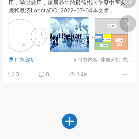
用，学以致用，家居养生的最简指南华夏中医人
谦和既济LoontaDC 2022-07-04本文将...
济·特急预警】关
年春节返乡期间“闪
的紧急提示
科学
0
如何购买【理肺清瘟膏】
【养正护络膏】？
广东·深圳
#
付费内容
体质分析
数据模型
小海（HAi）
2
0
0
1.4k
地容平，顺时收
四时精气
书童
0
谷气行、营卫通：内经视角
下的脾胃调养要义
谦济书童
0