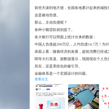
前些天谈到地方债，全国各地累计起来的城投债
这是被动负债。
那么，主动负债呢？
各种小额贷款就别提了。
各大银行可以明面上统计出来的数据：
中国人负债超200万亿，人均负债14.7万！为
表面上看：随着经济的发展，超前消费已经成
呗等大行其道。据数据显示，我国现在个人负债
其实，还是系统化的被引导。
金融体系是一个宏观设计的问题。
查看全文
老百姓，只不过随波逐流而已，你认为呢？
啊！没观点，那么你没有负债吧？
恭喜！2023年快乐！