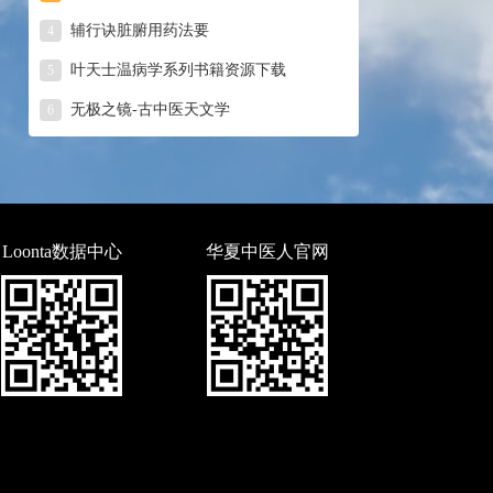
辅行诀脏腑用药法要
4
叶天士温病学系列书籍资源下载
5
无极之镜-古中医天文学
6
Loonta数据中心
华夏中医人官网