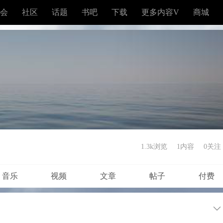
会
社区
话题
书吧
下载
更多内容V
商城
1.3k浏览
1内容
0
关注
音乐
视频
文章
帖子
付费