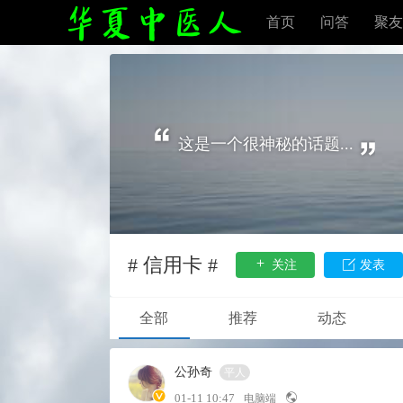
首页
问答
聚友
这是一个很神秘的话题...
# 信用卡 #
关注
发表
全部
推荐
动态
公孙奇
平人
01-11 10:47
电脑端