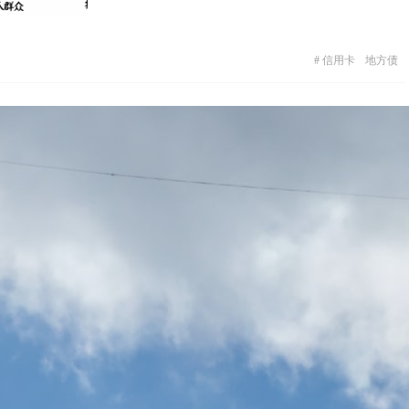
#
信用卡
地方债