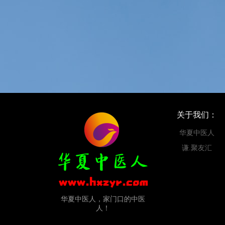
关于我们：
华夏中医人
谦.聚友汇
华夏中医人，家门口的中医
人！