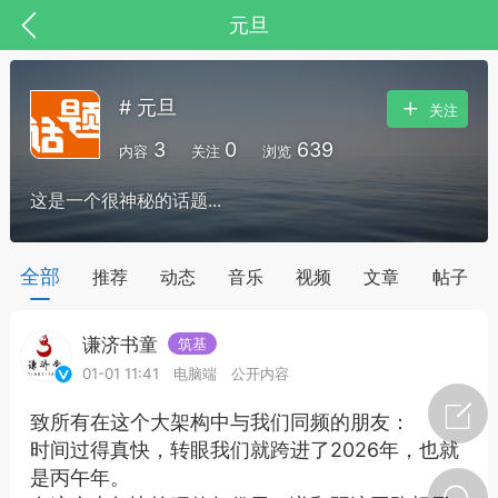
元旦
# 元旦
关注
3
0
639
内容
关注
浏览
这是一个很神秘的话题...
全部
推荐
动态
音乐
视频
文章
帖子
谦济书童
筑基
节气气象
问答
01-01 11:41
电脑端
公开内容
致所有在这个大架构中与我们同频的朋友：
时间过得真快，转眼我们就跨进了2026年，也就
是丙午年。