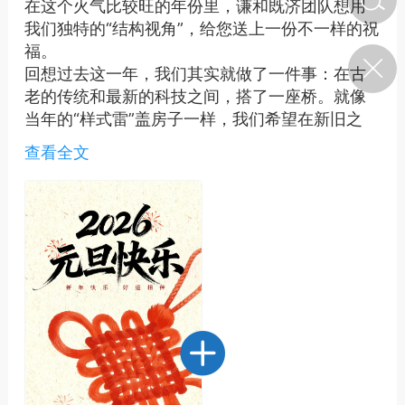
在这个火气比较旺的年份里，谦和既济团队想用
我们独特的“结构视角”，给您送上一份不一样的祝
福。
济·特急预警】关
回想过去这一年，我们其实就做了一件事：在古
年春节返乡期间“闪
的紧急提示
老的传统和最新的科技之间，搭了一座桥。就像
科学
0
当年的“样式雷”盖房子一样，我们希望在新旧之
如何购买【理肺清瘟膏】
间，找到那个最舒服的“柔性接口”。
【养正护络膏】？
查看全文
到了2026年，我们要把这份“结构之美”送给您：
首先是您的身体。在这个火运之年，祝愿您心里
小海（HAi）
2
的那盏灯亮堂却不燥热，就像南方的火一样温
暖；也祝愿您的根基深沉稳固，就像北方的水一
样滋润。水火能够互相帮衬，身体这个大系统就
地容平，顺时收
能稳稳当当，健健康康。
四时精气
然后是您的精气神。希望老祖宗留下的那些智慧
——像是《九章算术》里的精妙，能帮您理清生
书童
0
谷气行、营卫通：内经视角
活的乱麻；也希望您在面对复杂的新世界时，直
下的脾胃调养要义
觉和逻辑能完美配合。遇事不慌，顺势而为，找
到那条最省力的路，活得通透又自在。
谦济书童
0