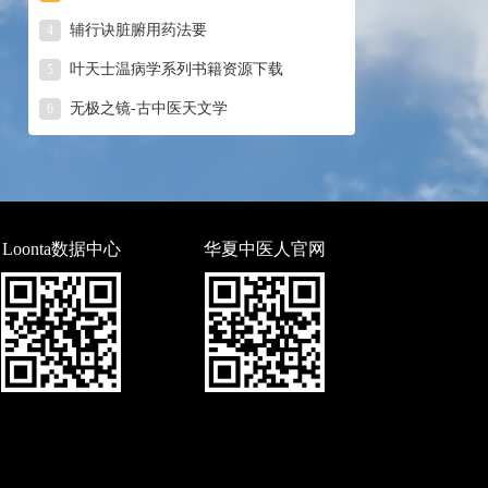
辅行诀脏腑用药法要
4
叶天士温病学系列书籍资源下载
5
无极之镜-古中医天文学
6
Loonta数据中心
华夏中医人官网