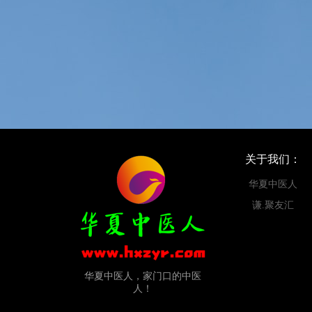
关于我们：
华夏中医人
谦.聚友汇
华夏中医人，家门口的中医
人！