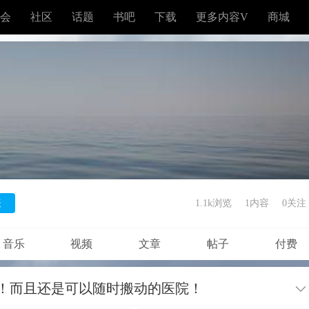
会
社区
话题
书吧
下载
更多内容V
商城
表
1.1k浏览
1内容
0
关注
音乐
视频
文章
帖子
付费
！而且还是可以随时搬动的医院！