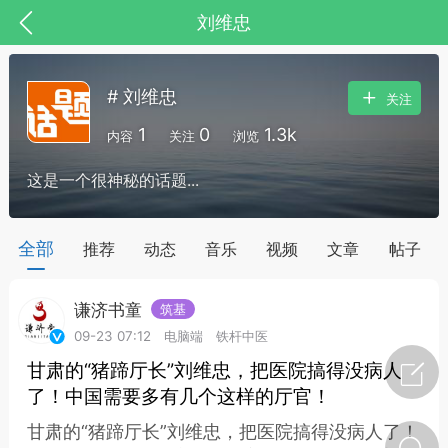
刘维忠
# 刘维忠
关注
1
0
1.3k
内容
关注
浏览
这是一个很神秘的话题...
药，华夏中医人：家门口的中医人！
全部
推荐
动态
音乐
视频
文章
帖子
谦济书童
筑基
节气气象
问答
09-23 07:12
电脑端
铁杆中医
甘肃的“猪蹄厅长”刘维忠，把医院搞得没病人
了！中国需要多有几个这样的厅官！
甘肃的“猪蹄厅长”刘维忠，把医院搞得没病人了！