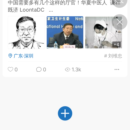
中国需要多有几个这样的厅官！华夏中医人 谦和
既济 LoontaDC ...
济·特急预警】关
年春节返乡期间“闪
的紧急提示
科学
0
如何购买【理肺清瘟膏】
+4
【养正护络膏】？
广东·深圳
#
刘维忠
小海（HAi）
2
0
0
1.3k
地容平，顺时收
四时精气
书童
0
谷气行、营卫通：内经视角
下的脾胃调养要义
谦济书童
0