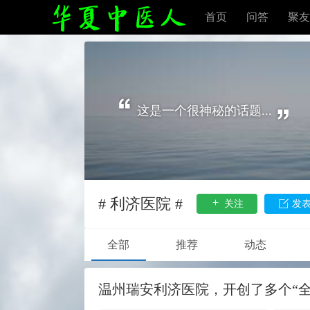
首页
问答
聚友
这是一个很神秘的话题...
# 利济医院 #
关注
发
全部
推荐
动态
温州瑞安利济医院，开创了多个“全