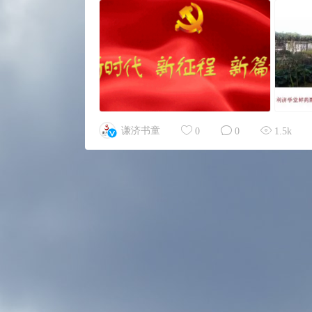
谦济书童
0
0
1.5k