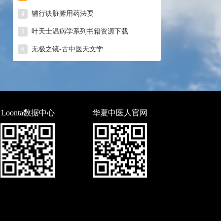
辅行诀脏腑用药法要
4
叶天士温病学系列书籍资源下载
5
无极之镜-古中医天文学
6
Loonta数据中心
华夏中医人官网