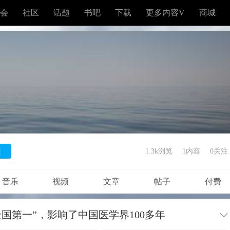
会
社区
话题
书吧
下载
更多内容V
商城
表
1.3k浏览
1内容
0
关注
音乐
视频
文章
帖子
付费
国第一”，影响了中国医学界100多年