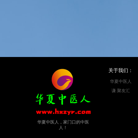
关于我们：
华夏中医人
谦.聚友汇
华夏中医人，家门口的中医
人！