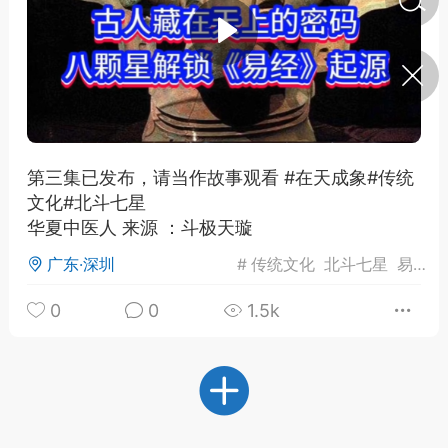
济·特急预警】关
年春节返乡期间“闪
的紧急提示
科学
0
如何购买【理肺清瘟膏】
【养正护络膏】？
第三集已发布，请当作故事观看 #在天成象#传统
文化#北斗七星
小海（HAi）
2
华夏中医人 来源 ：斗极天璇
广东·深圳
#
传统文化
北斗七星
易经
地容平，顺时收
0
0
1.5k
四时精气
书童
0
谷气行、营卫通：内经视角
下的脾胃调养要义
谦济书童
0