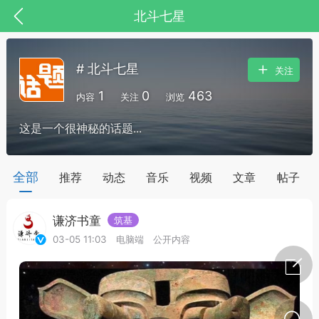
北斗七星
# 北斗七星
关注
1
0
463
内容
关注
浏览
这是一个很神秘的话题...
药，华夏中医人：家门口的中医人！
全部
推荐
动态
音乐
视频
文章
帖子
谦济书童
筑基
节气气象
问答
03-05 11:03
电脑端
公开内容