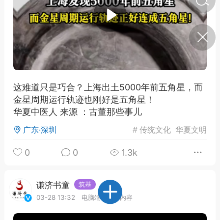
济·特急预警】关
年春节返乡期间“闪
的紧急提示
科学
0
如何购买【理肺清瘟膏】
【养正护络膏】？
这难道只是巧合？上海出土5000年前五角星，而
金星周期运行轨迹也刚好是五角星！
小海（HAi）
2
华夏中医人 来源 ：古董那些事儿
广东·深圳
#
传统文化
华夏文明
，阳明脉衰：女性
0
0
1.3k
阳明胃经
书童
0
谷气为根，心气为枝——
谦济书童
筑基
《黄帝内经》脾胃养心论
03-28 13:32
电脑端
公开内容
谦济书童
0