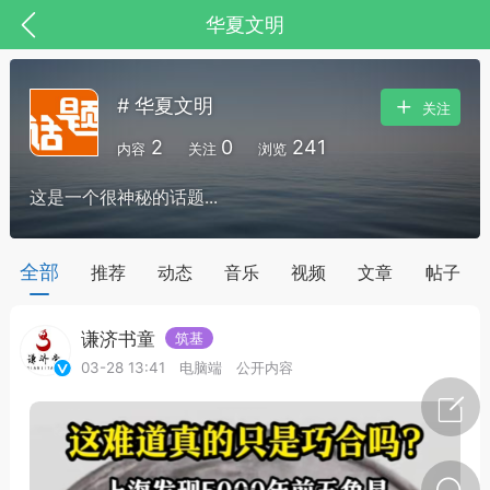
华夏文明
# 华夏文明
关注
2
0
241
内容
关注
浏览
这是一个很神秘的话题...
药，华夏中医人：家门口的中医人！
全部
推荐
动态
音乐
视频
文章
帖子
谦济书童
筑基
节气气象
问答
03-28 13:41
电脑端
公开内容