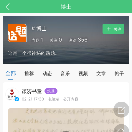
博士
# 博士
关注
1
0
356
内容
关注
浏览
这是一个很神秘的话题...
全部
推荐
动态
音乐
视频
文章
帖子
谦济书童
筑基
节气气象
问答
02-21 17:30
电脑端
公开内容