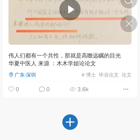
济·特急预警】关
年春节返乡期间“闪
的紧急提示
科学
0
如何购买【理肺清瘟膏】
【养正护络膏】？
伟人们都有一个共性，那就是高瞻远瞩的目光
华夏中医人 来源 ：木木学姐论论文
小海（HAi）
2
广东·深圳
#
博士
毕业论文
论文
0
0
3.6k
地容平，顺时收
四时精气
书童
0
谷气行、营卫通：内经视角
下的脾胃调养要义
谦济书童
0