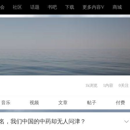
会
社区
话题
书吧
下载
更多内容V
商城
1k浏览
1内容
0
关注
音乐
视频
文章
帖子
付费
名，我们中国的中药却无人问津？