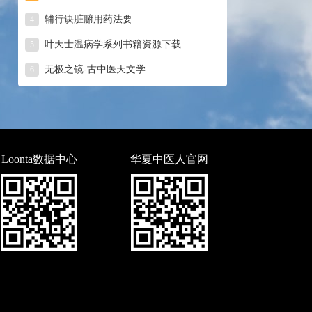
辅行诀脏腑用药法要
4
叶天士温病学系列书籍资源下载
5
无极之镜-古中医天文学
6
Loonta数据中心
华夏中医人官网