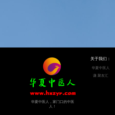
关于我们：
华夏中医人
谦.聚友汇
华夏中医人，家门口的中医
人！