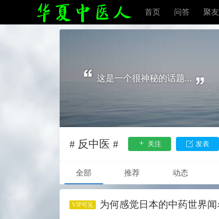
首页
问答
聚友
这是一个很神秘的话题...
# 反中医 #
关注
发表
全部
推荐
动态
为何感觉日本的中药世界闻