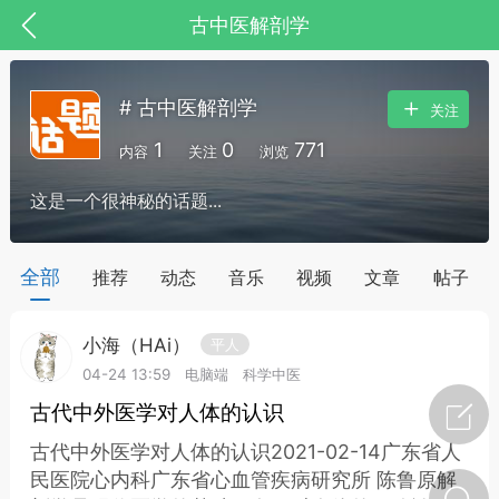
古中医解剖学
# 古中医解剖学
关注
1
0
771
内容
关注
浏览
这是一个很神秘的话题...
药，华夏中医人：家门口的中医人！
全部
推荐
动态
音乐
视频
文章
帖子
小海（HAi）
平人
节气气象
问答
04-24 13:59
电脑端
科学中医
古代中外医学对人体的认识
古代中外医学对人体的认识2021-02-14广东省人
民医院心内科广东省心血管疾病研究所 陈鲁原解