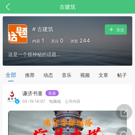
古建筑
# 古建筑
关注
1
0
244
内容
关注
浏览
这是一个很神秘的话题...
药，华夏中医人：家门口的中医人！
全部
推荐
动态
音乐
视频
文章
帖子
谦济书童
筑基
节气气象
问答
03-19 14:07
电脑端
公开内容