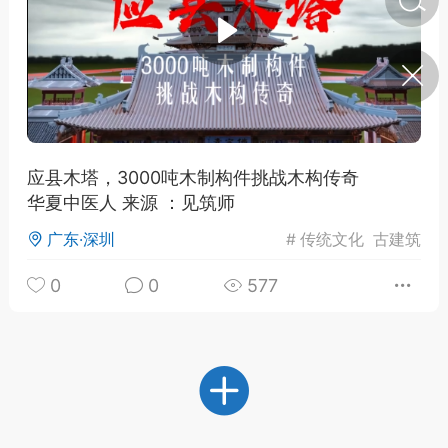
济·特急预警】关
年春节返乡期间“闪
的紧急提示
科学
0
如何购买【理肺清瘟膏】
【养正护络膏】？
应县木塔，3000吨木制构件挑战木构传奇
华夏中医人 来源 ：见筑师
小海（HAi）
2
广东·深圳
#
传统文化
古建筑
0
0
577
地容平，顺时收
四时精气
书童
0
谷气行、营卫通：内经视角
下的脾胃调养要义
谦济书童
0