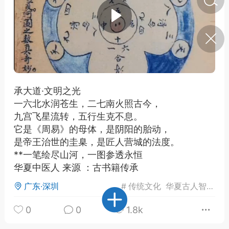
济·特急预警】关
年春节返乡期间“闪
的紧急提示
科学
0
如何购买【理肺清瘟膏】
【养正护络膏】？
承大道·文明之光
一六北水润苍生，二七南火照古今，
小海（HAi）
2
九宫飞星流转，五行生克不息。
它是《周易》的母体，是阴阳的胎动，
是帝王治世的圭臬，是匠人营城的法度。
营卫通：内经视角
**一笔绘尽山河，一图参透永恒
调养要义
华夏中医人 来源 ：古书籍传承
书童
0
广东·深圳
#
传统文化
华夏古人智慧
周
女子五七，阳明脉衰：女性
养颜首重阳明胃经
0
0
1.8k
谦济书童
0