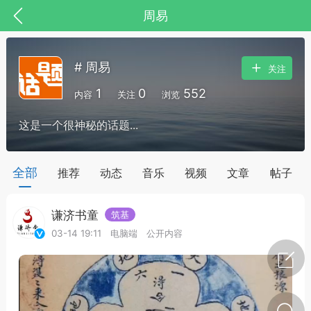
周易
# 周易
关注
1
0
552
内容
关注
浏览
这是一个很神秘的话题...
药，华夏中医人：家门口的中医人！
全部
推荐
动态
音乐
视频
文章
帖子
谦济书童
筑基
节气气象
问答
03-14 19:11
电脑端
公开内容