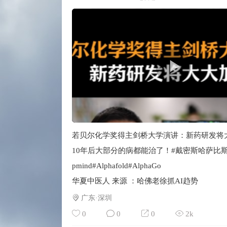
若贝尔化学奖得主剑桥大学演讲：新药研发将
10年后大部分的病都能治了！#戴密斯哈萨比斯 #A
pmind#Alphafold#AlphaGo
华夏中医人 来源 ：哈佛老徐抓AI趋势
广东·深圳
0
0
0
2k