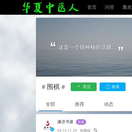
首页
问答
聚友
这是一个很神秘的话题...
# 围棋 #
关注
发表
全部
推荐
动态
谦济书童
筑基
04-14 11:20
电脑端