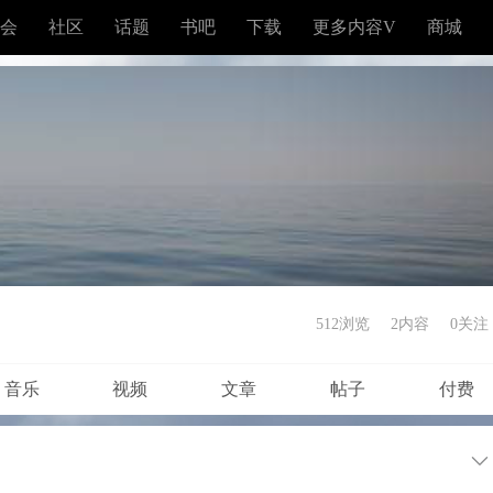
会
社区
话题
书吧
下载
更多内容V
商城
512浏览
2内容
0
关注
音乐
视频
文章
帖子
付费