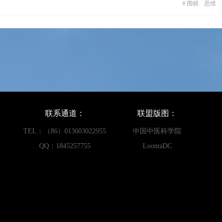
#
围棋
思维
联系通道：
联盟版图：
TEL：（86）013603022955
中国中医科学院
QQ：1845257755
LoontaDC