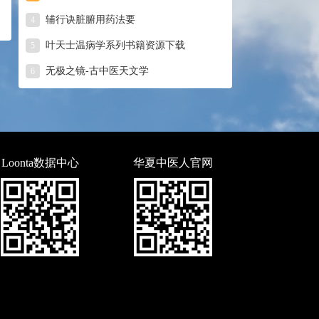
辅行诀脏腑用药法要
4
叶天士温病学系列书籍资源下载
5
无极之镜-古中医天文学
6
Loonta数据中心
华夏中医人官网