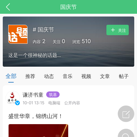
国庆节
# 国庆节
关注
2
0
510
内容
关注
浏览
这是一个很神秘的话题...
全部
推荐
动态
音乐
视频
文章
帖子
谦济书童
筑基
节气气象
问答
10-01 13:15
电脑端
公开内容
盛世华章，锦绣山河！