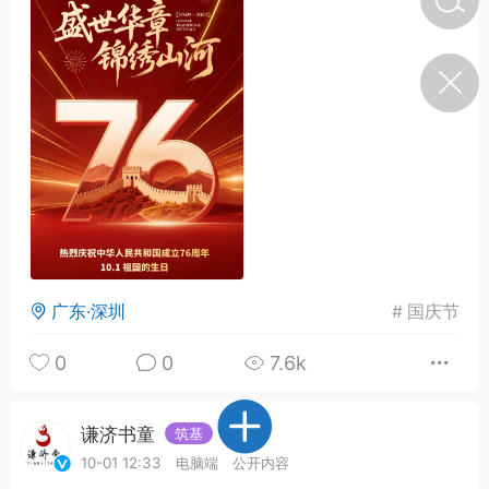
济·特急预警】关
年春节返乡期间“闪
的紧急提示
科学
0
如何购买【理肺清瘟膏】
【养正护络膏】？
小海（HAi）
2
广东·深圳
#
国庆节
营卫通：内经视角
调养要义
0
0
7.6k
书童
0
女子五七，阳明脉衰：女性
养颜首重阳明胃经
谦济书童
筑基
10-01 12:33
电脑端
公开内容
谦济书童
0