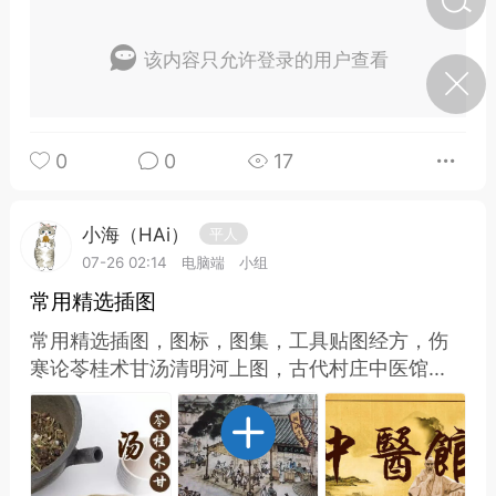
该内容只允许登录的用户查看
济·特急预警】关
年春节返乡期间“闪
的紧急提示
科学
0
0
0
17
如何购买【理肺清瘟膏】
【养正护络膏】？
小海（HAi）
2
小海（HAi）
平人
07-26 02:14
电脑端
小组
常用精选插图
地容平，顺时收
常用精选插图，图标，图集，工具贴图经方，伤
四时精气
寒论苓桂术甘汤清明河上图，古代村庄中医馆...
书童
0
谷气行、营卫通：内经视角
下的脾胃调养要义
谦济书童
0