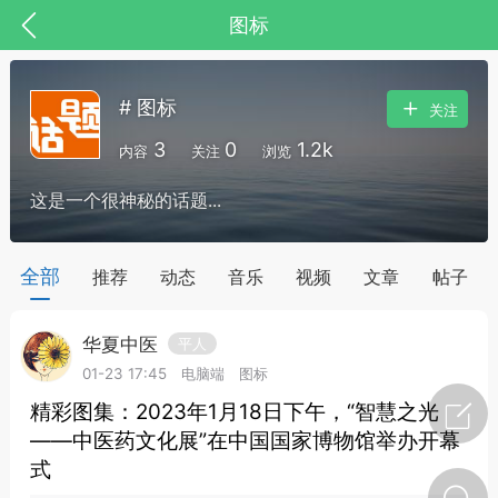
图标
# 图标
关注
3
0
1.2k
内容
关注
浏览
这是一个很神秘的话题...
药，华夏中医人：家门口的中医人！
全部
推荐
动态
音乐
视频
文章
帖子
华夏中医
平人
节气气象
问答
01-23 17:45
电脑端
图标
精彩图集：2023年1月18日下午，“智慧之光
——中医药文化展”在中国国家博物馆举办开幕
式