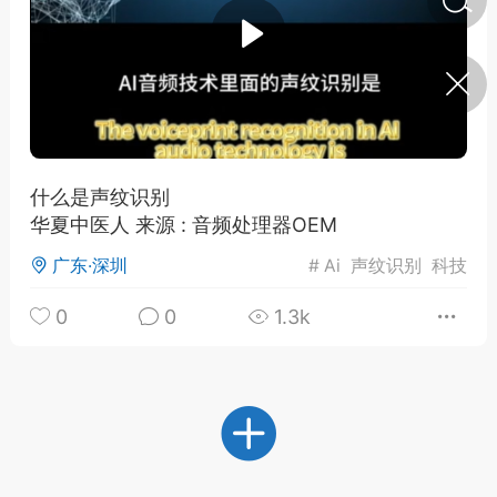
济·特急预警】关
年春节返乡期间“闪
的紧急提示
科学
0
如何购买【理肺清瘟膏】
【养正护络膏】？
什么是声纹识别
华夏中医人 来源 : 音频处理器OEM
小海（HAi）
2
广东·深圳
#
Ai
声纹识别
科技
0
0
1.3k
地容平，顺时收
四时精气
书童
0
谷气行、营卫通：内经视角
下的脾胃调养要义
谦济书童
0