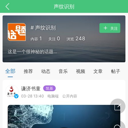
声纹识别
# 声纹识别
关注
1
0
248
内容
关注
浏览
这是一个很神秘的话题...
全部
推荐
动态
音乐
视频
文章
帖子
谦济书童
筑基
节气气象
问答
03-28 13:40
电脑端
公开内容