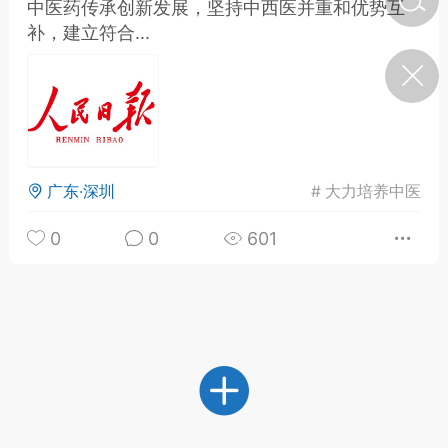
中医药传承创新发展，坚持中西医并重和优势互
补，建立符合...
济·特急预警】关
年春节返乡期间“闪
的紧急提示
科学
0
如何购买【理肺清瘟膏】
【养正护络膏】？
广东·深圳
#
大力培养中医
小海（HAi）
2
0
0
601
地容平，顺时收
四时精气
书童
0
谷气行、营卫通：内经视角
下的脾胃调养要义
谦济书童
0