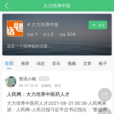
大力培养中医
# 大力培养中医
关注
1
0
834
内容
关注
浏览
这是一个很神秘的话题...
药，华夏中医人：家门口的中医人！
全部
推荐
动态
音乐
视频
文章
帖子
资讯小斌
平人
节气气象
问答
08-20 19:14
电脑端
资讯
人民网：大力培养中医药人才
大力培养中医药人才2021-08-31 06:38·人民网来
源：人民网-人民日报习近平总书记指出：“要促进