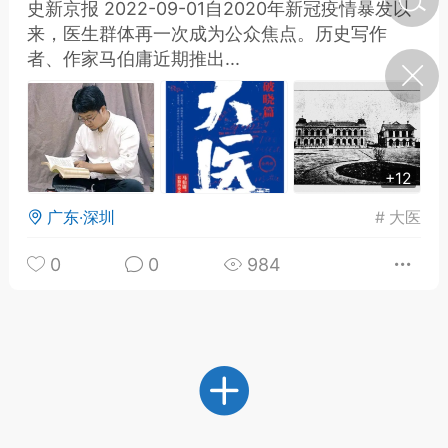
史新京报 2022-09-01自2020年新冠疫情暴发以
来，医生群体再一次成为公众焦点。历史写作
者、作家马伯庸近期推出...
济·特急预警】关
年春节返乡期间“闪
的紧急提示
科学
0
如何购买【理肺清瘟膏】
【养正护络膏】？
+12
小海（HAi）
2
广东·深圳
#
大医
0
0
984
营卫通：内经视角
调养要义
书童
0
女子五七，阳明脉衰：女性
养颜首重阳明胃经
谦济书童
0