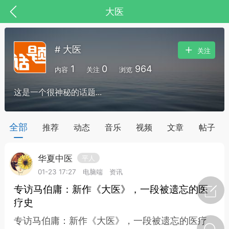
大医
# 大医
关注
1
0
964
内容
关注
浏览
这是一个很神秘的话题...
药，华夏中医人：家门口的中医人！
全部
推荐
动态
音乐
视频
文章
帖子
华夏中医
平人
节气气象
问答
01-23 17:27
电脑端
资讯
专访马伯庸：新作《大医》，一段被遗忘的医
疗史
专访马伯庸：新作《大医》，一段被遗忘的医疗