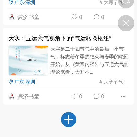
广东·深圳
#
大寒节气
谦济书童
0
0
济·特急预警】关
年春节返乡期间“闪
的紧急提示
大寒：五运六气视角下的“气运转换枢纽”
科学
0
如何购买【理肺清瘟膏】
大寒是二十四节气中的最后一个节
【养正护络膏】？
气，标志着冬季的结束与春季的轮回
小海（HAi）
2
开始。从《黄帝内经》与五运六气的
理论来看，大寒不...
广东·深圳
#
大寒节气
地容平，顺时收
谦济书童
0
0
四时精气
书童
0
谷气行、营卫通：内经视角
下的脾胃调养要义
谦济书童
0