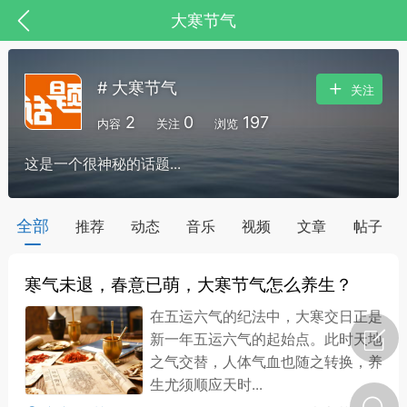
大寒节气
# 大寒节气
关注
2
0
197
内容
关注
浏览
这是一个很神秘的话题...
全部
推荐
动态
音乐
视频
文章
帖子
寒气未退，春意已萌，大寒节气怎么养生？
节气气象
问答
在五运六气的纪法中，大寒交日正是
新一年五运六气的起始点。此时天地
之气交替，人体气血也随之转换，养
生尤须顺应天时...