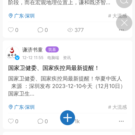
阶段，而在宏观地理位置上，谦和既济智...
广东·深圳
#
大流感
济·特急预警】关
年春节返乡期间“闪
0
0
377
的紧急提示
科学
0
如何购买【理肺清瘟膏】
谦济书童
筑基
【养正护络膏】？
12-12 11:55
电脑端
资讯
小海（HAi）
2
国家卫健委、国家疾控局最新提醒！
国家卫健委、国家疾控局最新提醒！华夏中医人
来源 ：深圳发布 2023-12-10今天（12月10日）
地容平，顺时收
国家卫生...
四时精气
广东·深圳
#
大流感
书童
0
谷气行、营卫通：内经视角
下的脾胃调养要义
0
0
1k
谦济书童
0