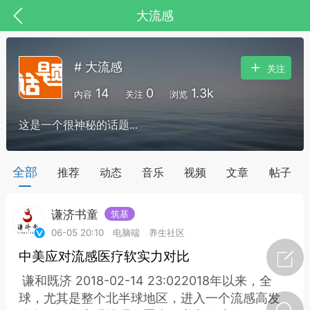
大流感
# 大流感
关注
14
0
1.3k
内容
关注
浏览
这是一个很神秘的话题...
药，华夏中医人：家门口的中医人！
全部
推荐
动态
音乐
视频
文章
帖子
谦济书童
筑基
节气气象
问答
06-05 20:10
电脑端
养生社区
中美应对流感医疗软实力对比
谦和既济 2018-02-14 23:022018年以来，全
球，尤其是整个北半球地区，进入一个流感高发