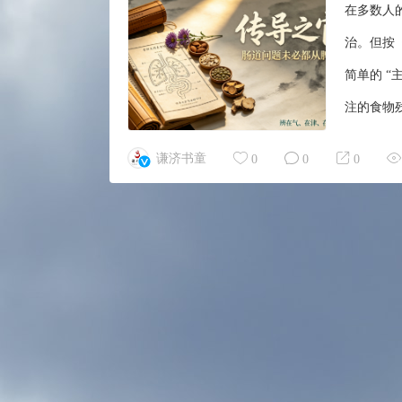
在多数人
治。但按
简单的 “
注的食物
焉”，则
谦济书童
0
0
0
成饮食化
布、濡养
降，共同完