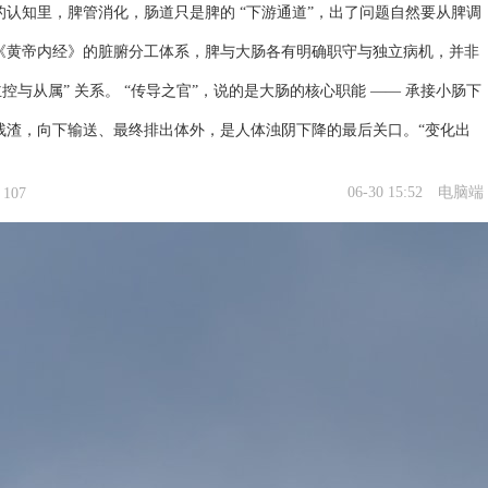
的认知里，脾管消化，肠道只是脾的 “下游通道”，出了问题自然要从脾调
《黄帝内经》的脏腑分工体系，脾与大肠各有明确职守与独立病机，并非
主控与从属” 关系。 “传导之官”，说的是大肠的核心职能 —— 承接小肠下
残渣，向下输送、最终排出体外，是人体浊阴下降的最后关口。“变化出
是指大肠在传导过程中，会吸收其中的残余水液，将残渣塑形为粪便，完
06-30 15:52
电脑端
107
物的收尾环节。 简单说：脾主升清，负责将饮食化生的精微物质向上输
全身；大肠主降浊，负责将代谢糟粕向下推送、排出体外。二者一升一
成饮食水谷的代谢全程。...