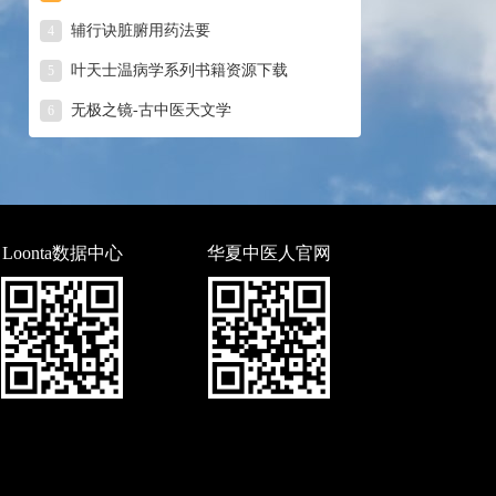
辅行诀脏腑用药法要
4
叶天士温病学系列书籍资源下载
5
无极之镜-古中医天文学
6
Loonta数据中心
华夏中医人官网