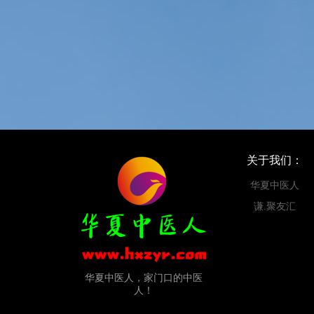
关于我们：
华夏中医人
谦.聚友汇
华夏中医人，家门口的中医
人！