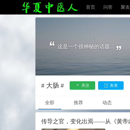
首页
问答
聚友
这是一个很神秘的话题...
# 大肠 #
关注
发表
全部
推荐
动态
传导之官，变化出焉——从《黄帝