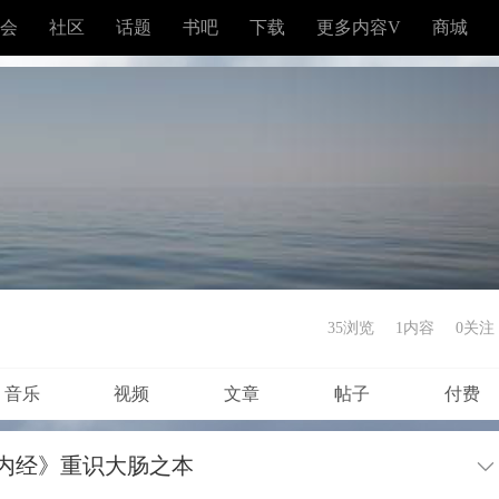
会
社区
话题
书吧
下载
更多内容V
商城
35浏览
1内容
0
关注
音乐
视频
文章
帖子
付费
内经》重识大肠之本