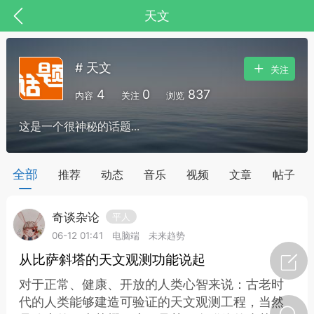
天文
# 天文
关注
4
0
837
内容
关注
浏览
这是一个很神秘的话题...
药，华夏中医人：家门口的中医人！
全部
推荐
动态
音乐
视频
文章
帖子
奇谈杂论
平人
节气气象
问答
06-12 01:41
电脑端
未来趋势
从比萨斜塔的天文观测功能说起
对于正常、健康、开放的人类心智来说：古老时
代的人类能够建造可验证的天文观测工程，当然