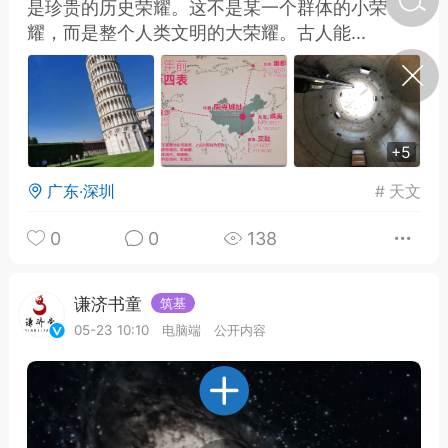
是珍贵的历史荣耀。这不是某一个群体的小荣
耀，而是整个人类文明的大荣耀。古人能...
济·特急预警】关
年春节返乡期间“闪
的紧急提示
科学
0
如何购买【理肺清瘟膏】
+5
【养正护络膏】？
广东·深圳
#
天文
小海（HAi）
2
0
0
138
地容平，顺时收
谦济书童
筑基
四时精气
05-23 10:10
电脑端
公开内容
书童
0
谷气行、营卫通：内经视角
下的脾胃调养要义
谦济书童
0