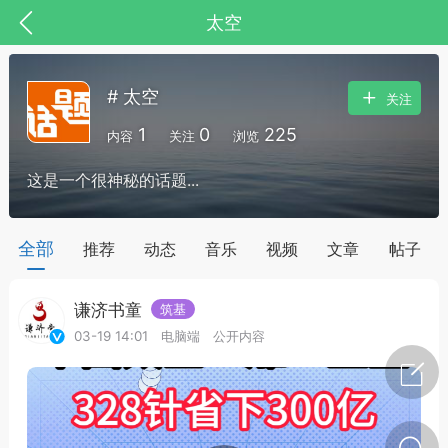
太空
# 太空
关注
1
0
225
内容
关注
浏览
这是一个很神秘的话题...
全部
推荐
动态
音乐
视频
文章
帖子
谦济书童
筑基
节气气象
问答
03-19 14:01
电脑端
公开内容