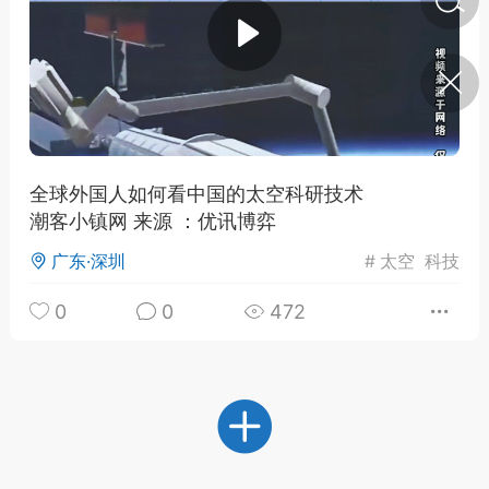
济·特急预警】关
年春节返乡期间“闪
的紧急提示
科学
0
如何购买【理肺清瘟膏】
【养正护络膏】？
全球外国人如何看中国的太空科研技术
潮客小镇网 来源 ：优讯博弈
小海（HAi）
2
广东·深圳
#
太空
科技
0
0
472
地容平，顺时收
四时精气
书童
0
谷气行、营卫通：内经视角
下的脾胃调养要义
谦济书童
0