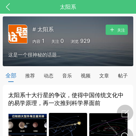
太阳系
# 太阳系
关注
1
0
929
内容
关注
浏览
这是一个很神秘的话题...
全部
推荐
动态
音乐
视频
文章
帖子
太阳系十大行星的争议，使得中国传统文化中
节气气象
问答
的易学原理，再一次推到科学界面前