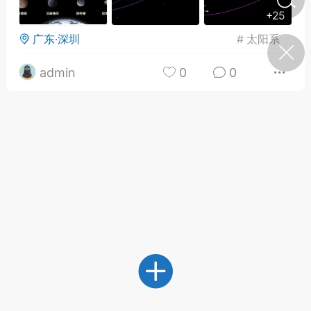
+25
广东·深圳
#
太阳系
济·特急预警】关
年春节返乡期间“闪
的紧急提示
admin
0
0
科学
0
如何购买【理肺清瘟膏】
【养正护络膏】？
小海（HAi）
2
营卫通：内经视角
调养要义
书童
0
女子五七，阳明脉衰：女性
养颜首重阳明胃经
谦济书童
0